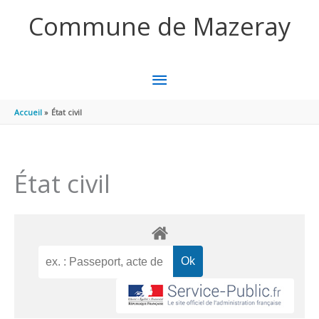
Aller au contenu
Aller au pied de page
Commune de Mazeray
MENU
PRINCIPAL
Accueil
État civil
État civil