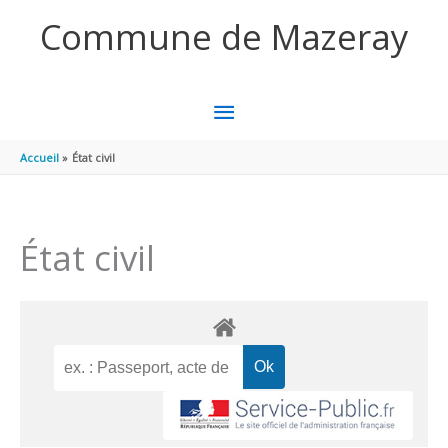
Aller au contenu
Aller au pied de page
Commune de Mazeray
MENU
PRINCIPAL
Accueil
État civil
État civil