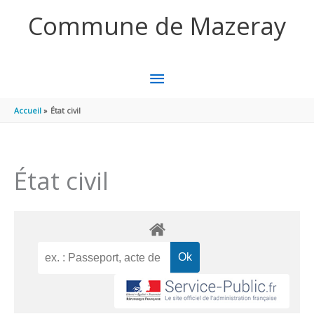
Aller au contenu
Aller au pied de page
Commune de Mazeray
MENU
PRINCIPAL
Accueil
État civil
État civil