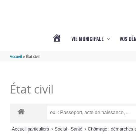
Aller au contenu
Aller au pied de page
VIE MUNICIPALE
VOS DÉ
ACTUALITÉS
Accueil
État civil
DE
État civil
MAZERAY
Accueil particuliers
>
Social - Santé
>
Chômage : démarches a