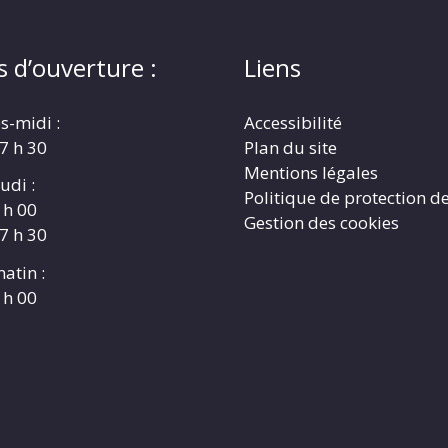
s d’ouverture :
Liens
s-midi :
Accessibilité
17 h 30
Plan du site
Mentions légales
udi :
Politique de protection d
 h 00
Gestion des cookies
17 h 30
atin :
 h 00