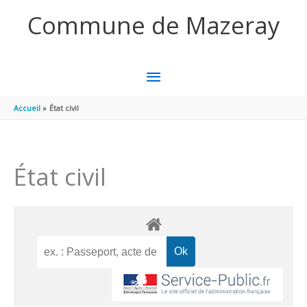
Aller au contenu
Aller au pied de page
Commune de Mazeray
MENU
PRINCIPAL
Accueil
État civil
État civil