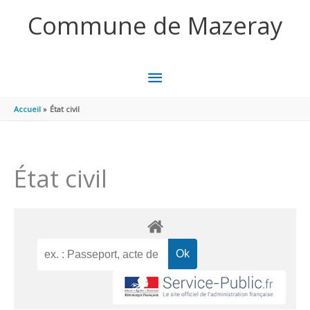
Aller au contenu
Aller au pied de page
Commune de Mazeray
MENU
PRINCIPAL
Accueil
État civil
État civil