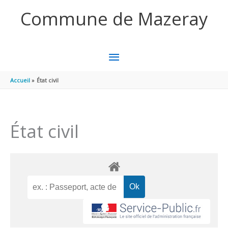
Aller au contenu
Aller au pied de page
Commune de Mazeray
MENU
PRINCIPAL
Accueil
État civil
État civil