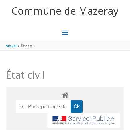
Aller au contenu
Aller au pied de page
Commune de Mazeray
MENU
PRINCIPAL
Accueil
État civil
État civil