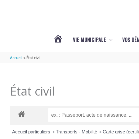
Aller au contenu
Aller au pied de page
VIE MUNICIPALE
VOS DÉ
ACTUALITÉS
Accueil
État civil
DE
État civil
MAZERAY
Accueil particuliers
>
Transports - Mobilité
>
Carte grise (certif