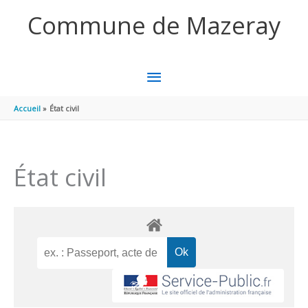
Aller au contenu
Aller au pied de page
Commune de Mazeray
MENU
PRINCIPAL
Accueil
État civil
État civil