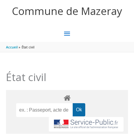
Aller au contenu
Aller au pied de page
Commune de Mazeray
MENU
PRINCIPAL
Accueil
État civil
État civil