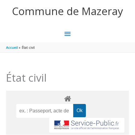
Aller au contenu
Aller au pied de page
Commune de Mazeray
MENU
PRINCIPAL
Accueil
État civil
État civil