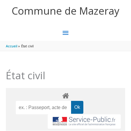
Aller au contenu
Aller au pied de page
Commune de Mazeray
MENU
PRINCIPAL
Accueil
État civil
État civil