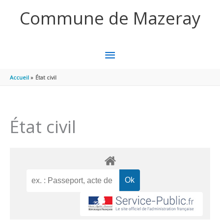
Aller au contenu
Aller au pied de page
Commune de Mazeray
MENU
PRINCIPAL
Accueil
État civil
État civil