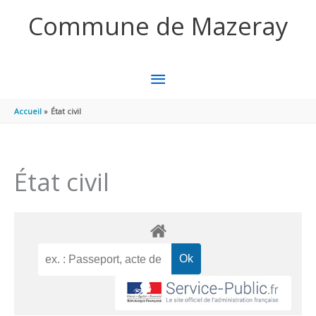
Aller au contenu
Aller au pied de page
Commune de Mazeray
MENU
PRINCIPAL
Accueil
État civil
État civil