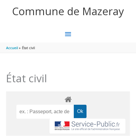
Aller au contenu
Aller au pied de page
Commune de Mazeray
MENU
PRINCIPAL
Accueil
État civil
État civil