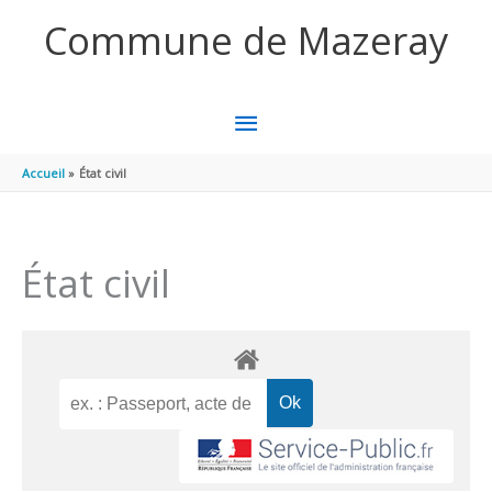
Aller au contenu
Aller au pied de page
Commune de Mazeray
MENU
PRINCIPAL
Accueil
État civil
État civil