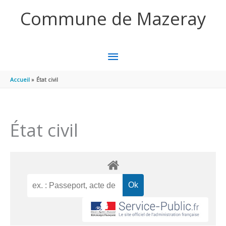
Aller au contenu
Aller au pied de page
Commune de Mazeray
MENU
PRINCIPAL
Accueil
État civil
État civil