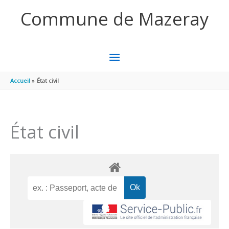
Aller au contenu
Aller au pied de page
Commune de Mazeray
MENU
PRINCIPAL
Accueil
État civil
État civil