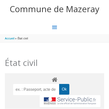
Aller au contenu
Aller au pied de page
Commune de Mazeray
MENU
PRINCIPAL
Accueil
État civil
État civil