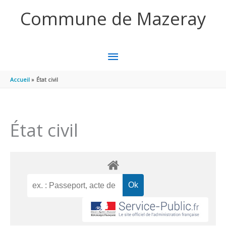
Aller au contenu
Aller au pied de page
Commune de Mazeray
MENU
PRINCIPAL
Accueil
État civil
État civil