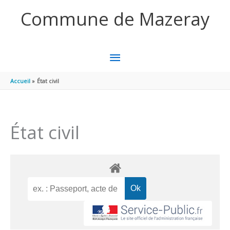
Aller au contenu
Aller au pied de page
Commune de Mazeray
MENU
PRINCIPAL
Accueil
État civil
État civil