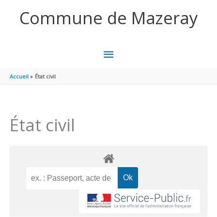
Aller au contenu
Aller au pied de page
Commune de Mazeray
MENU
PRINCIPAL
Accueil
État civil
État civil