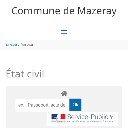
Aller au contenu
Aller au pied de page
Commune de Mazeray
MENU
PRINCIPAL
Accueil
État civil
État civil