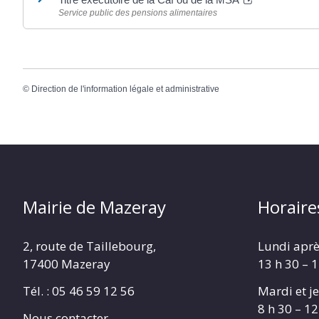
Service public des pensions alimentaires
©
Direction de l'information légale et administrative
Mairie de Mazeray
Horaire
2, route de Taillebourg,
Lundi aprè
17400 Mazeray
13 h 30 – 
Tél. :
05 46 59 12 56
Mardi et je
8 h 30 – 12
Nous contacter