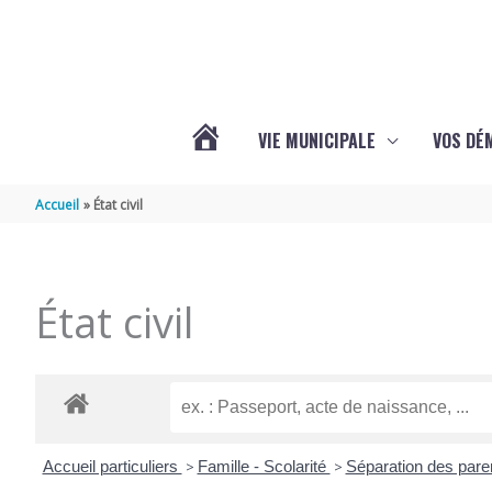
Aller au contenu
Aller au pied de page
VIE MUNICIPALE
VOS DÉ
ACTUALITÉS
Accueil
État civil
DE
État civil
MAZERAY
Accueil particuliers
>
Famille - Scolarité
>
Séparation des par