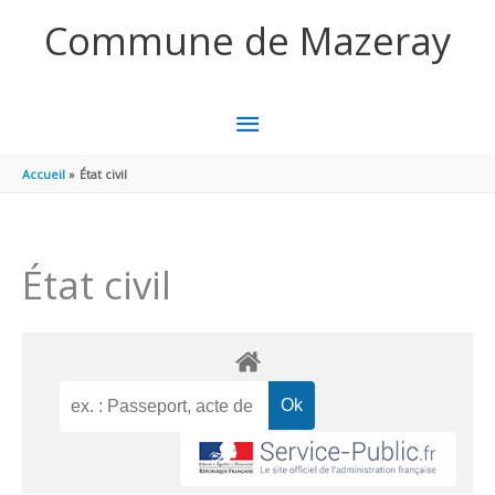
Aller au contenu
Aller au pied de page
Commune de Mazeray
MENU
PRINCIPAL
Accueil
État civil
État civil