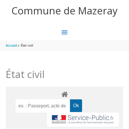
Aller au contenu
Aller au pied de page
Commune de Mazeray
MENU
PRINCIPAL
Accueil
État civil
État civil