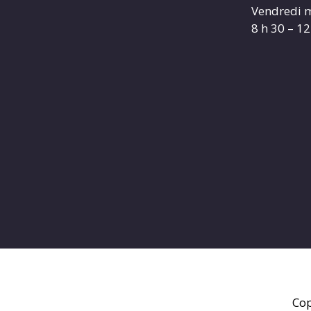
Vendredi m
8 h 30 – 12
Cop