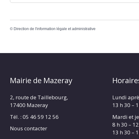
©
Direction de l'information légale et administrative
Mairie de Mazeray
Horaire
2, route de Taillebourg,
Lundi aprè
17400 Mazeray
13 h 30 – 
Tél. :
05 46 59 12 56
Mardi et je
8 h 30 – 12
Nous contacter
13 h 30 – 