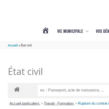
Aller au contenu
Aller au pied de page
VIE MUNICIPALE
VOS DÉ
ACTUALITÉS
Accueil
État civil
DE
État civil
MAZERAY
Accueil particuliers
>
Travail - Formation
>
Rupture du contrat d