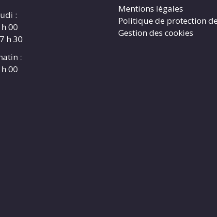
Mentions légales
udi :
Politique de protection d
 h 00
Gestion des cookies
17 h 30
atin :
 h 00