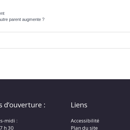
ent
l'autre parent augmente ?
s d’ouverture :
Liens
s-midi :
Accessibilité
17 h 30
Plan du site