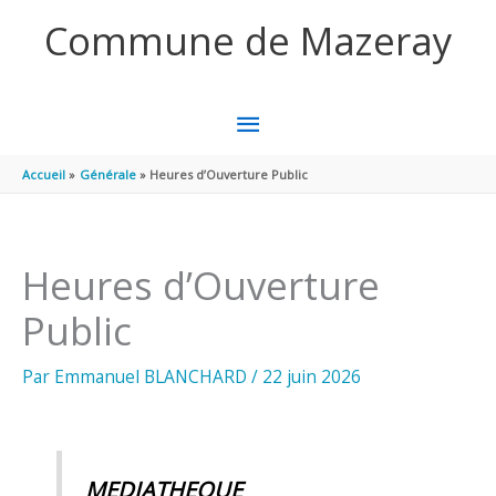
Aller au contenu
Aller au pied de page
Commune de Mazeray
MENU
PRINCIPAL
Accueil
Générale
Heures d’Ouverture Public
Heures d’Ouverture
Public
Par
Emmanuel BLANCHARD
/
22 juin 2026
MEDIATHEQUE