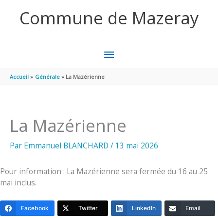
Aller au contenu
Aller au pied de page
Commune de Mazeray
MENU
PRINCIPAL
Accueil
Générale
La Mazérienne
La Mazérienne
Par
Emmanuel BLANCHARD
/
13 mai 2026
Pour information : La Mazérienne sera fermée du 16 au 25
mai inclus.
Facebook
Twitter
LinkedIn
Email