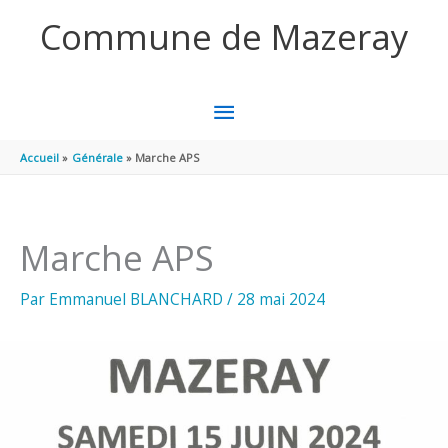
Aller au contenu
Aller au pied de page
Commune de Mazeray
MENU
PRINCIPAL
Accueil
Générale
Marche APS
Marche APS
Par
Emmanuel BLANCHARD
/
28 mai 2024