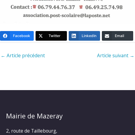
Facebook
Twitter
LinkedIn
Email
←
Article précédent
Article suivant
→
Mairie de Mazeray
2, route de Taillebourg,