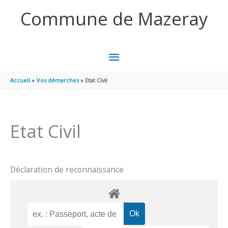
Aller au contenu
Aller au pied de page
Commune de Mazeray
MENU
PRINCIPAL
Accueil
Vos démarches
Etat Civil
Etat Civil
Déclaration de reconnaissance