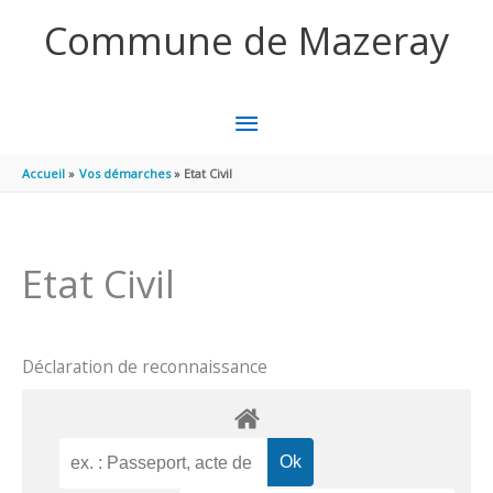
Aller au contenu
Aller au pied de page
Commune de Mazeray
MENU
PRINCIPAL
Accueil
Vos démarches
Etat Civil
Etat Civil
Déclaration de reconnaissance