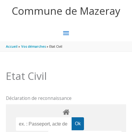
Aller au contenu
Aller au pied de page
Commune de Mazeray
MENU
PRINCIPAL
Accueil
Vos démarches
Etat Civil
Etat Civil
Déclaration de reconnaissance