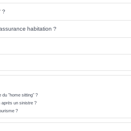
" ?
assurance habitation ?
 du "home sitting" ?
n après un sinistre ?
ourisme ?