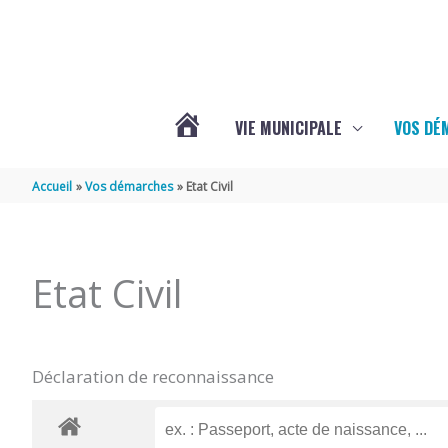
Aller au contenu
Aller au pied de page
VIE MUNICIPALE
VOS DÉ
ACTUALITÉS
Accueil
Vos démarches
Etat Civil
DE
Etat Civil
MAZERAY
Déclaration de reconnaissance