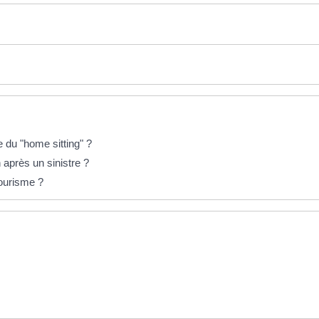
 du "home sitting" ?
n après un sinistre ?
ourisme ?