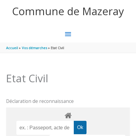
Aller au contenu
Aller au pied de page
Commune de Mazeray
MENU
PRINCIPAL
Accueil
Vos démarches
Etat Civil
Etat Civil
Déclaration de reconnaissance