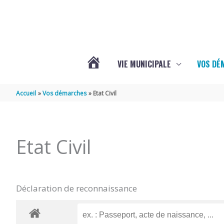
Aller au contenu
Aller au pied de page
VIE MUNICIPALE
VOS DÉ
ACTUALITÉS
Accueil
Vos démarches
Etat Civil
DE
Etat Civil
MAZERAY
Déclaration de reconnaissance