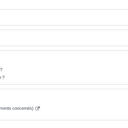
 ?
e ?
ugements concernés)