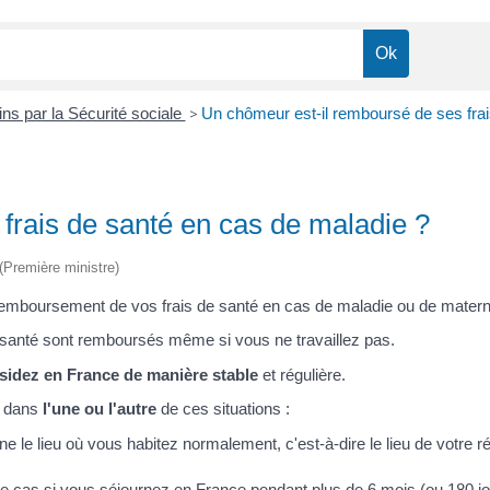
s par la Sécurité sociale
>
Un chômeur est-il remboursé de ses frai
frais de santé en cas de maladie ?
 (Première ministre)
 remboursement de vos frais de santé en cas de maladie ou de matern
e santé sont remboursés même si vous ne travaillez pas.
ésidez en France de manière stable
et régulière.
z dans
l'une ou l'autre
de ces situations :
e le lieu où vous habitez normalement, c'est-à-dire le lieu de votre r
le cas si vous séjournez en France pendant plus de 6 mois (ou 180 jo