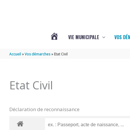
Aller au contenu
Aller au pied de page
VIE MUNICIPALE
VOS DÉ
ACTUALITÉS
Accueil
Vos démarches
Etat Civil
DE
Etat Civil
MAZERAY
Déclaration de reconnaissance