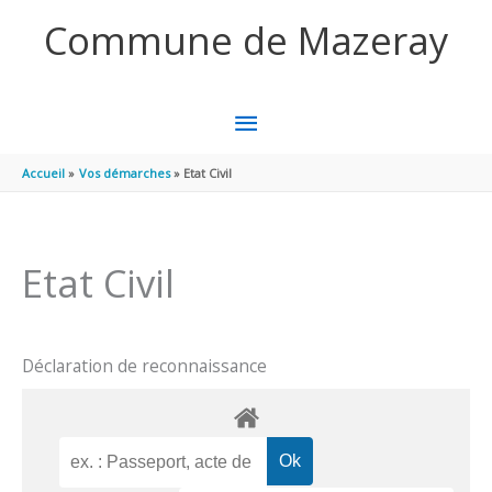
Aller au contenu
Aller au pied de page
Commune de Mazeray
MENU
PRINCIPAL
Accueil
Vos démarches
Etat Civil
Etat Civil
Déclaration de reconnaissance