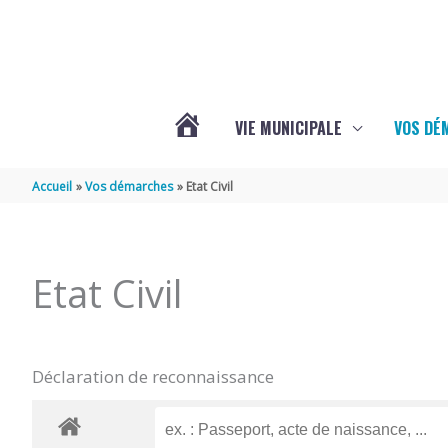
Aller au contenu
Aller au pied de page
VIE MUNICIPALE
VOS DÉ
ACTUALITÉS
Accueil
Vos démarches
Etat Civil
DE
Etat Civil
MAZERAY
Déclaration de reconnaissance