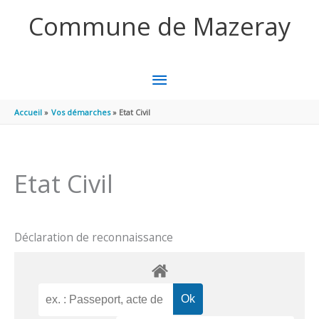
Aller au contenu
Aller au pied de page
Commune de Mazeray
MENU
PRINCIPAL
Accueil
Vos démarches
Etat Civil
Etat Civil
Déclaration de reconnaissance