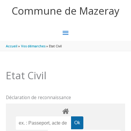
Aller au contenu
Aller au pied de page
Commune de Mazeray
MENU
PRINCIPAL
Accueil
Vos démarches
Etat Civil
Etat Civil
Déclaration de reconnaissance