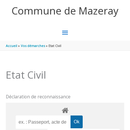
Aller au contenu
Aller au pied de page
Commune de Mazeray
MENU
PRINCIPAL
Accueil
Vos démarches
Etat Civil
Etat Civil
Déclaration de reconnaissance