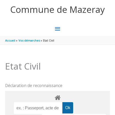
Aller au contenu
Aller au pied de page
Commune de Mazeray
MENU
PRINCIPAL
Accueil
Vos démarches
Etat Civil
Etat Civil
Déclaration de reconnaissance