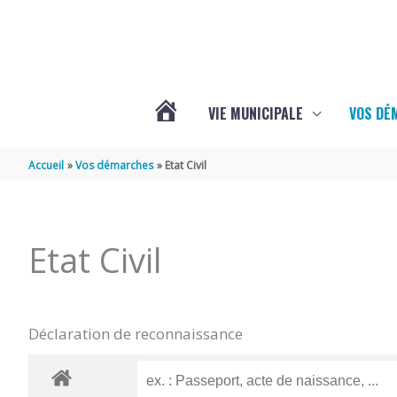
Aller au contenu
Aller au pied de page
VIE MUNICIPALE
VOS DÉ
ACTUALITÉS
Accueil
Vos démarches
Etat Civil
DE
Etat Civil
MAZERAY
Déclaration de reconnaissance