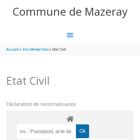
Aller au contenu
Aller au pied de page
Commune de Mazeray
MENU
PRINCIPAL
Accueil
Vos démarches
Etat Civil
Etat Civil
Déclaration de reconnaissance