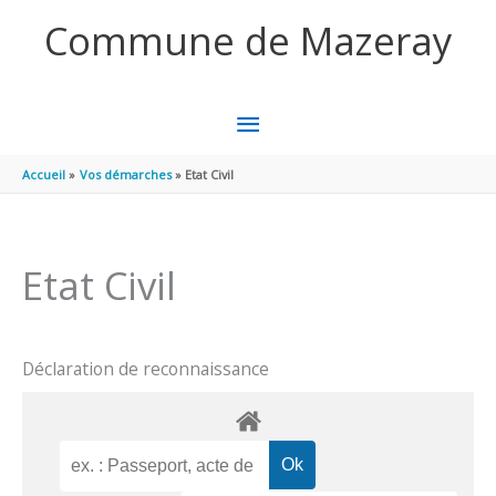
Aller au contenu
Aller au pied de page
Commune de Mazeray
MENU
PRINCIPAL
Accueil
Vos démarches
Etat Civil
Etat Civil
Déclaration de reconnaissance