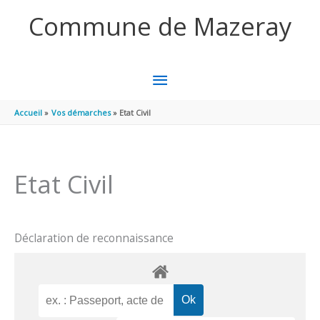
Aller au contenu
Aller au pied de page
Commune de Mazeray
MENU
PRINCIPAL
Accueil
Vos démarches
Etat Civil
Etat Civil
Déclaration de reconnaissance