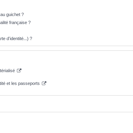
e au guichet ?
alité française ?
te d'identité...) ?
térialisé
tité et les passeports