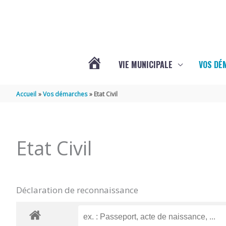
Aller au contenu
Aller au pied de page
VIE MUNICIPALE
VOS DÉ
ACTUALITÉS
Accueil
Vos démarches
Etat Civil
DE
Etat Civil
MAZERAY
Déclaration de reconnaissance