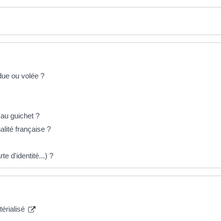
rdue ou volée ?
e au guichet ?
alité française ?
te d'identité...) ?
térialisé